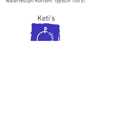
waterfestijn! Kortom: Typisch Tito’s!
Keti's
Je bent Keti als je in het 3de en 4de
middelbaar zit. De Keti’s vormen
samen een leuke bende die veel
plezier maken en veel belang
hechten aan de zondagnamiddag. Ze
trekken graag op avontuur, houden
van zelfverzonnen sporten, zetten
hun lokaal volledig op hun kop om
het een nieuwe look te geven. Op
bivak zijn ze een namiddag leiding
van één van de jongste groepen. Zo
proeven ze van wat het betekent om