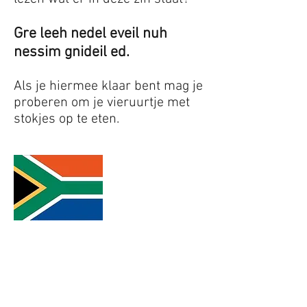
Gre leeh nedel eveil nuh
nessim gnideil ed.
Als je hiermee klaar bent mag je
proberen om je vieruurtje met
stokjes op te eten.
Afrika
In een bepaald deel van Afrika
spreken de inwoners ook
Nederlands, net zoals hier! Of toch
bijna net zoals hier…. Ze gebruiken